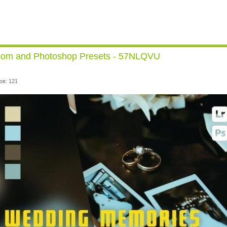
oom and Photoshop Presets - 57NLQVU
ов: 121