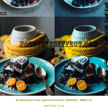
AI-Optimized Food Lightroom Presets -56036532 - 8MELLUL
XMP DNG | 9 mb