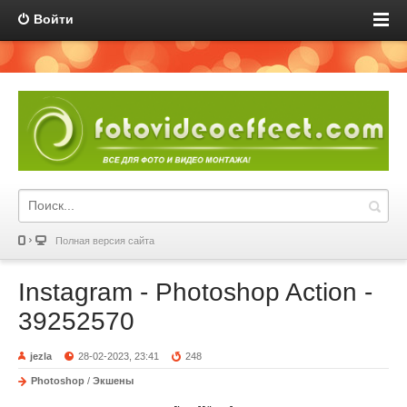
Войти
Полная версия сайта
Instagram - Photoshop Action -
39252570
jezla
28-02-2023, 23:41
248
Photoshop
/
Экшены