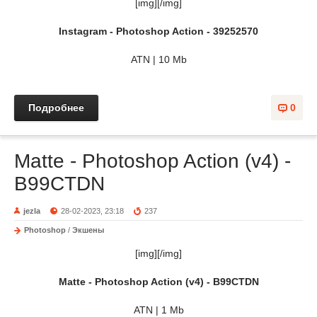
[img][/img]
Instagram - Photoshop Action - 39252570
ATN | 10 Mb
Подробнее
0
Matte - Photoshop Action (v4) -
B99CTDN
jezla
28-02-2023, 23:18
237
Photoshop
/
Экшены
[img][/img]
Matte - Photoshop Action (v4) - B99CTDN
ATN | 1 Mb