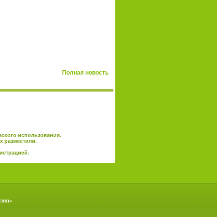
Полная новость
еского использования.
х разместили.
истрацией
.
.com»