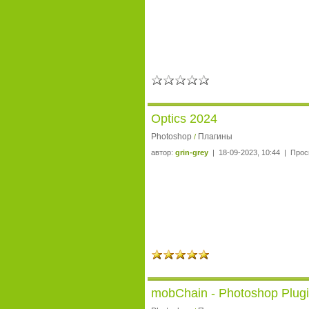
Optics 2024
Photoshop
Плагины
/
автор:
grin-grey
| 18-09-2023, 10:44 | Прос
mobChain - Photoshop Plug