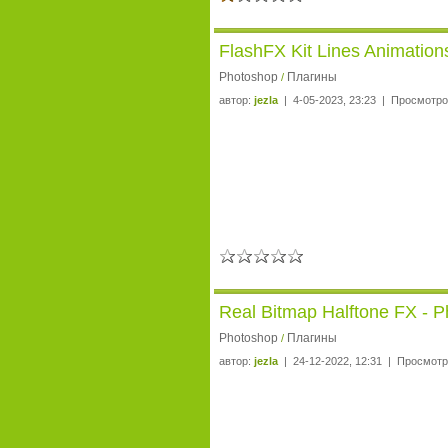
FlashFX Kit Lines Animation
Photoshop
Плагины
/
автор:
jezla
| 4-05-2023, 23:23 | Просмотро
Real Bitmap Halftone FX - 
Photoshop
Плагины
/
автор:
jezla
| 24-12-2022, 12:31 | Просмотр