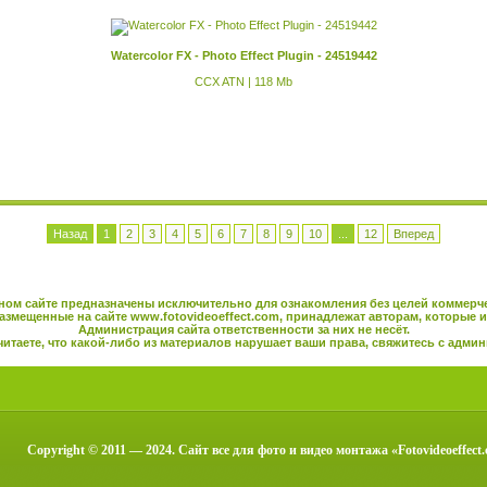
Watercolor FX - Photo Effect Plugin - 24519442
CCX ATN | 118 Mb
Назад
1
2
3
4
5
6
7
8
9
10
...
12
Вперед
ном сайте предназначены исключительно для ознакомления без целей коммерч
азмещенные на сайте
www.fotovideoeffect.com
, принадлежат авторам, которые и
Администрация сайта ответственности за них не несёт.
читаете, что какой-либо из материалов нарушает ваши права, свяжитесь с
админ
Copyright © 2011 — 2024. Сайт все для фото и видео монтажа «Fotovideoeffect