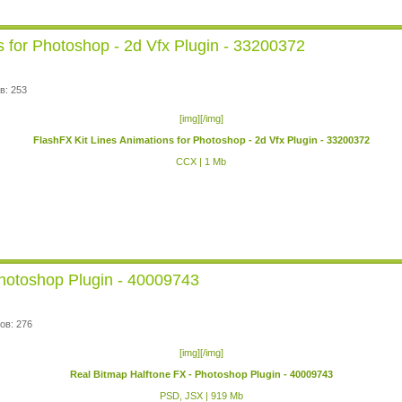
s for Photoshop - 2d Vfx Plugin - 33200372
в: 253
[img][/img]
FlashFX Kit Lines Animations for Photoshop - 2d Vfx Plugin - 33200372
CCX | 1 Mb
Photoshop Plugin - 40009743
ов: 276
[img][/img]
Real Bitmap Halftone FX - Photoshop Plugin - 40009743
PSD, JSX | 919 Mb