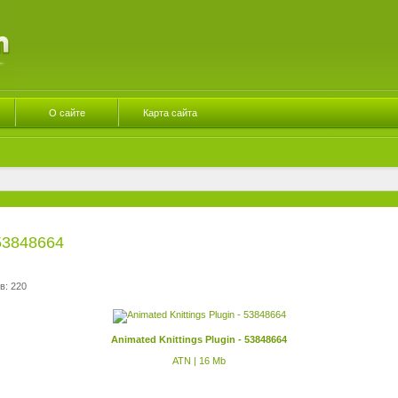
О сайте
Карта сайта
 53848664
в: 220
Animated Knittings Plugin - 53848664
ATN | 16 Mb