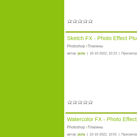
Sketch FX - Photo Effect Pl
Photoshop
Плагины
/
автор:
jezla
| 10-10-2022, 10:23 | Просмотр
Watercolor FX - Photo Effec
Photoshop
Плагины
/
автор:
jezla
| 10-10-2022, 10:01 | Просмотр