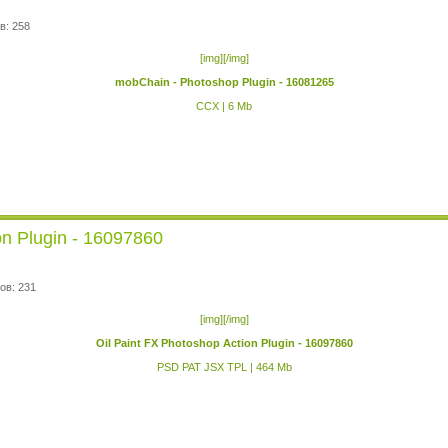
в: 258
[img][/img]
mobChain - Photoshop Plugin - 16081265
CCX | 6 Mb
on Plugin - 16097860
ов: 231
[img][/img]
Oil Paint FX Photoshop Action Plugin - 16097860
PSD PAT JSX TPL | 464 Mb