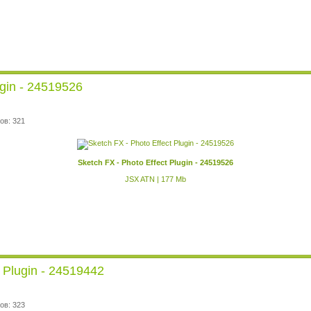
ugin - 24519526
ов: 321
Sketch FX - Photo Effect Plugin - 24519526
JSX ATN | 177 Mb
t Plugin - 24519442
ов: 323