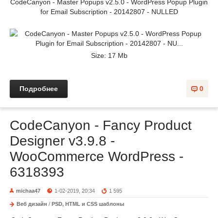
CodeCanyon - Master Popups v2.5.0 - WordPress Popup Plugin
for Email Subscription - 20142807 - NULLED
Size: 17 Mb
Подробнее
0
CodeCanyon - Fancy Product
Designer v3.9.8 -
WooCommerce WordPress -
6318393
michaa47
1-02-2019, 20:34
1 595
Веб дизайн
/
PSD, HTML и CSS шаблоны