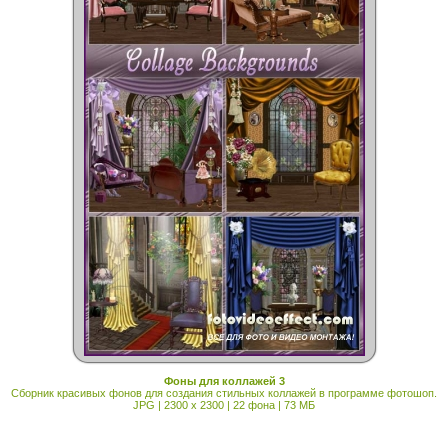
Фоны для коллажей 3
Cборник красивых фонов для создания стильных коллажей в программе фотошоп.
JPG | 2300 x 2300 | 22 фона | 73 МБ