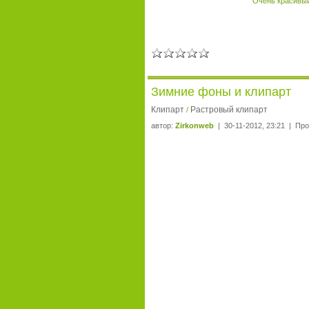
Очень красивый
Зимние фоны и клипарт
Клипарт
Растровый клипарт
/
автор:
Zirkonweb
| 30-11-2012, 23:21 | Про