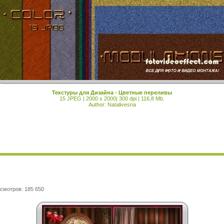
Текстуры для Дизайна - Цветные переливы
15 JPEG | 2000 x 2000| 300 dpi | 116,8 Mb.
Author: Natalivesna
смотров: 185 650