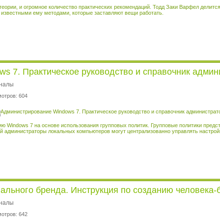
теории, и огромное количество практических рекомендаций. Тодд Заки Варфел делитс
известными ему методами, которые заставляют вещи работать.
s 7. Практическое руководство и справочник админ
рналы
мотров: 604
ю Windows 7 на основе использования групповых политик. Групповые политики предст
ой администраторы локальных компьютеров могут централизованно управлять настро
нального бренда. Инструкция по созданию человека-
рналы
мотров: 642