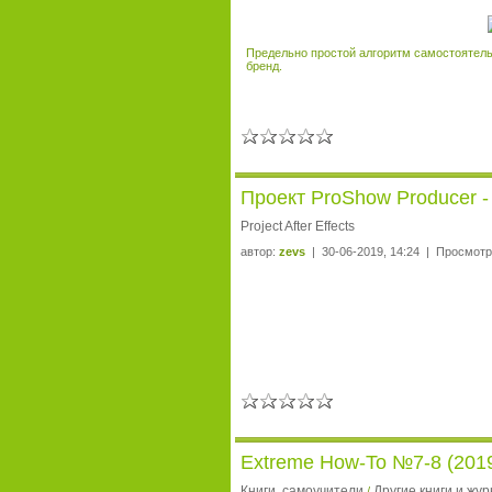
Предельно простой алгоритм самостоятельн
бренд.
Проект ProShow Producer -
Project After Effects
автор:
zevs
| 30-06-2019, 14:24 | Просмотр
Extreme How-To №7-8 (201
Книги, самоучители
Другие книги и жу
/