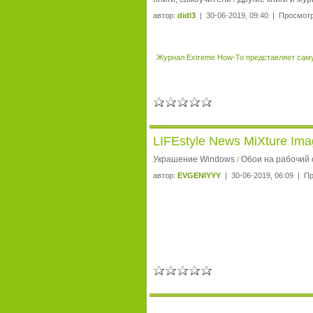
автор:
didl3
| 30-06-2019, 09:40 | Просмотр
Журнал Extreme How-To представляет саму
LIFEstyle News MiXture Ima
Украшение Windows
Обои на рабочий 
/
автор:
EVGENIYYY
| 30-06-2019, 06:09 | П