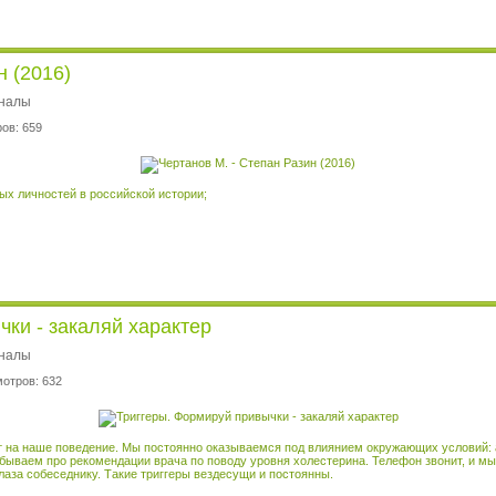
н (2016)
рналы
ов: 659
ых личностей в российской истории;
ки - закаляй характер
рналы
мотров: 632
ет на наше поведение. Мы постоянно оказываемся под влиянием окружающих условий: 
абываем про рекомендации врача по поводу уровня холестерина. Телефон звонит, и м
глаза собеседнику. Такие триггеры вездесущи и постоянны.