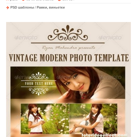
PSD шаблоны
/
Рамки, виньетки