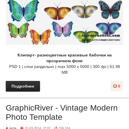
Клипарт- разноцветные красивые бабочки на
прозрачном фоне
PSD 1 | слои раздельно | max 5000 x 5000 | 300 dpi | 61.98
MB
Подробнее
0
GraphicRiver - Vintage Modern
Photo Template
jezla
31-03-2014, 22:02
156 324