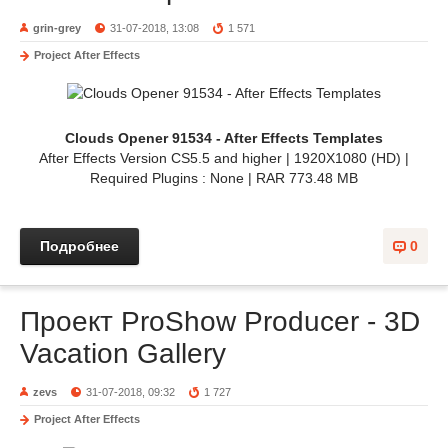
grin-grey
31-07-2018, 13:08
1 571
Project After Effects
Clouds Opener 91534 - After Effects Templates
After Effects Version CS5.5 and higher | 1920X1080 (HD) |
Required Plugins : None | RAR 773.48 MB
Подробнее
0
Проект ProShow Producer - 3D
Vacation Gallery
zevs
31-07-2018, 09:32
1 727
Project After Effects