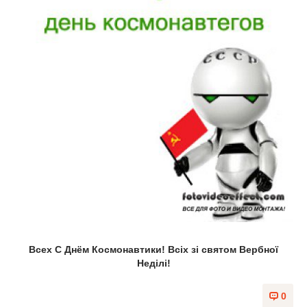
Всех С Днём Космонавтики! Всіх зі святом Вербної
Неділі!
0