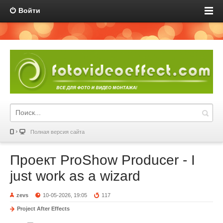
Войти
Полная версия сайта
Проект ProShow Producer - I
just work as a wizard
zevs
10-05-2026, 19:05
117
Project After Effects