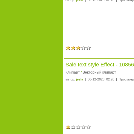
автор:
jezla
| 30-12-2023, 02:26 | Просмотр
Sale text style Effect - 1085
Клипарт
Векторный клипарт
/
автор:
jezla
| 30-12-2023, 02:26 | Просмотр