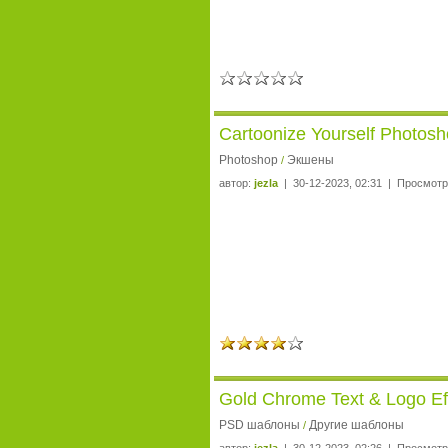
Cartoonize Yourself Photosh
Photoshop
Экшены
/
автор:
jezla
| 30-12-2023, 02:31 | Просмотр
Gold Chrome Text & Logo Ef
PSD шаблоны
Другие шаблоны
/