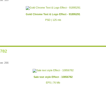
ов: 320
Gold Chrome Text & Logo Effect - 91895291
PSD | 125 mb
6782
ов: 266
Sale text style Effect - 10856782
EPS | 76 Mb