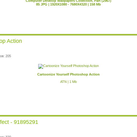
Computer Desktop Wallpapers Collection. Part (2967)
85 JPG | 1920X1080 - 7680X4320 | 158 Mb
op Action
ов: 205
Cartoonize Yourself Photoshop Action
ATN | 1 Mb
fect - 91895291