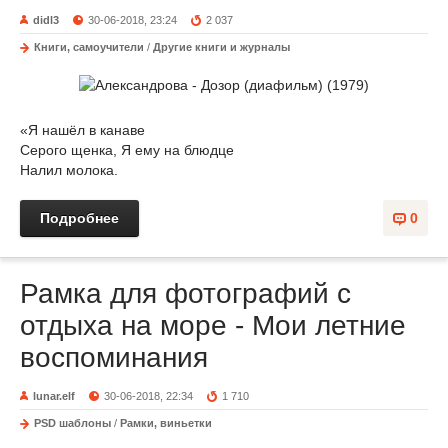
didl3
30-06-2018, 23:24
2 037
Книги, самоучители
/
Другие книги и журналы
«Я нашёл в канаве
Серого щенка, Я ему на блюдце
Налил молока.
Подробнее
0
Рамка для фотографий с
отдыха на море - Мои летние
воспоминания
lunar.elf
30-06-2018, 22:34
1 710
PSD шаблоны
/
Рамки, виньетки