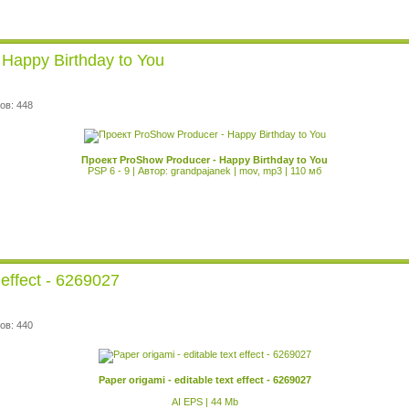
Happy Birthday to You
ов: 448
Проект ProShow Producer - Happy Birthday to You
PSP 6 - 9 | Автор: grandpajanek | mov, mp3 | 110 мб
 effect - 6269027
ов: 440
Paper origami - editable text effect - 6269027
AI EPS | 44 Mb