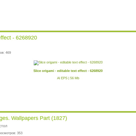
effect - 6268920
ов: 469
Slice origami - editable text effect - 6268920
AI EPS | 56 Mb
ges. Wallpapers Part (1827)
стол
росмотров: 353