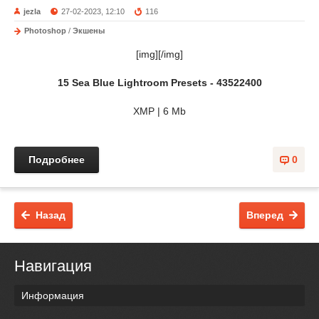
jezla
27-02-2023, 12:10
116
Photoshop
/
Экшены
[img][/img]
15 Sea Blue Lightroom Presets - 43522400
XMP | 6 Mb
Подробнее
0
Назад
Вперед
Навигация
Информация