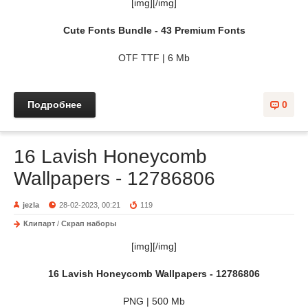
[img][/img]
Cute Fonts Bundle - 43 Premium Fonts
OTF TTF | 6 Mb
Подробнее
0
16 Lavish Honeycomb
Wallpapers - 12786806
jezla
28-02-2023, 00:21
119
Клипарт
/
Скрап наборы
[img][/img]
16 Lavish Honeycomb Wallpapers - 12786806
PNG | 500 Mb