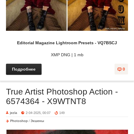
Editorial Magazine Lightroom Presets - VQ7BSCJ
XMP DNG | 1 mb
Подробнее
0
True Artist Photoshop Action -
6574364 - X9WTNT8
jezla
2-04-2025, 00:07
149
Photoshop
/
Экшены