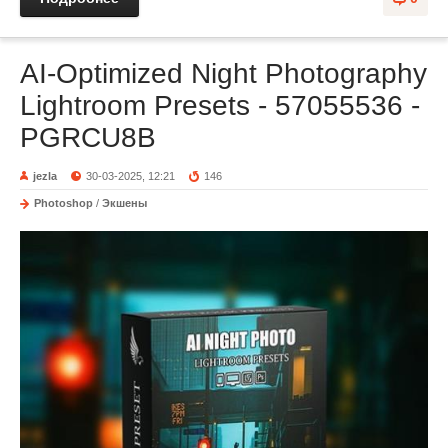
AI-Optimized Night Photography
Lightroom Presets - 57055536 -
PGRCU8B
jezla
30-03-2025, 12:21
146
Photoshop
/
Экшены