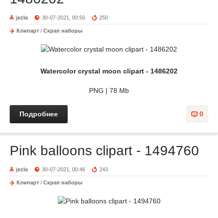
jezla
30-07-2021, 00:50
250
Клипарт
/
Скрап наборы
Watercolor crystal moon clipart - 1486202
PNG | 78 Mb
Подробнее
0
Pink balloons clipart - 1494760
jezla
30-07-2021, 00:46
243
Клипарт
/
Скрап наборы