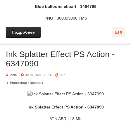
Blue balloons clipart - 1494766
PNG | 3000x3000 | Mb
Подробнее
0
Ink Splatter Effect PS Action -
6347090
jezla
30-07-2021, 11:51
297
Photoshop
/
Экшены
Ink Splatter Effect PS Action - 6347090
ATN ABR | 18 Mb