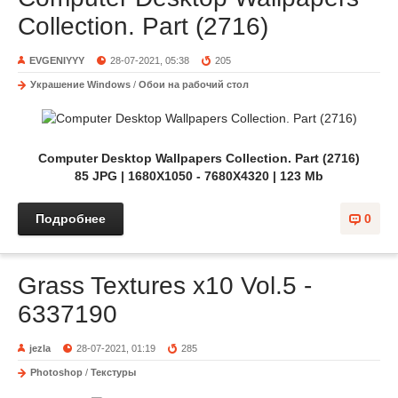
Collection. Part (2716)
EVGENIYYY
28-07-2021, 05:38
205
Украшение Windows
/
Обои на рабочий стол
Computer Desktop Wallpapers Collection. Part (2716)
85 JPG | 1680X1050 - 7680X4320 | 123 Mb
Подробнее
0
Grass Textures x10 Vol.5 -
6337190
jezla
28-07-2021, 01:19
285
Photoshop
/
Текстуры