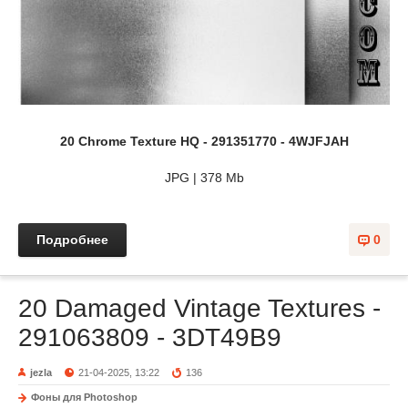
20 Chrome Texture HQ - 291351770 - 4WJFJAH
JPG | 378 Mb
Подробнее
0
20 Damaged Vintage Textures -
291063809 - 3DT49B9
jezla
21-04-2025, 13:22
136
Фоны для Photoshop