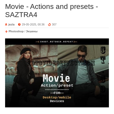
Movie - Actions and presets -
SAZTRA4
jezla
29-05-2025, 00:36
307
Photoshop
/
Экшены