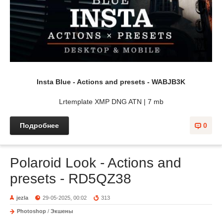
Insta Blue - Actions and presets - WABJB3K
Lrtemplate XMP DNG ATN | 7 mb
Подробнее
0
Polaroid Look - Actions and
presets - RD5QZ38
jezla
29-05-2025, 00:02
313
Photoshop
/
Экшены