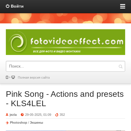
Войти
Полная версия сайта
Pink Song - Actions and presets
- KLS4LEL
jezla
29-05-2025, 01:09
352
Photoshop
/
Экшены