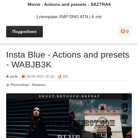
Movie - Actions and presets - SAZTRA4
Lrtemplate XMP DNG ATN | 6 mb
Подробнее
0
Insta Blue - Actions and presets
- WABJB3K
jezla
29-05-2025, 00:19
281
Photoshop
/
Экшены