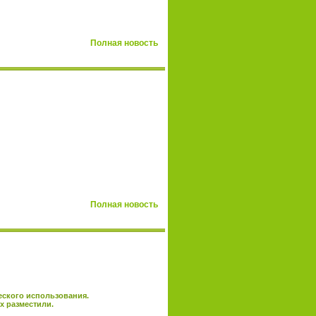
Полная новость
Полная новость
еского использования.
х разместили.