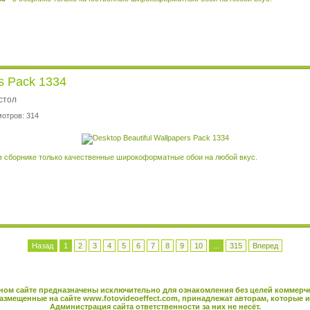
rs Pack 1334
стол
мотров: 314
в сборнике только качественные широкоформатные обои на любой вкус.
Назад
1
2
3
4
5
6
7
8
9
10
...
315
Вперед
ном сайте предназначены исключительно для ознакомления без целей коммерч
азмещенные на сайте
www.fotovideoeffect.com
, принадлежат авторам, которые и
Администрация сайта ответственности за них не несёт.