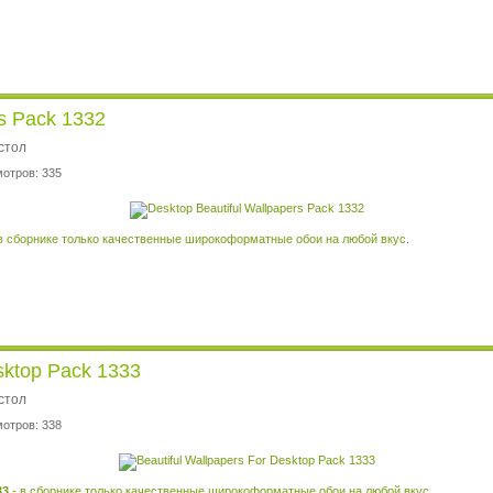
rs Pack 1332
стол
мотров: 335
в сборнике только качественные широкоформатные обои на любой вкус.
esktop Pack 1333
стол
мотров: 338
33
- в сборнике только качественные широкоформатные обои на любой вкус.