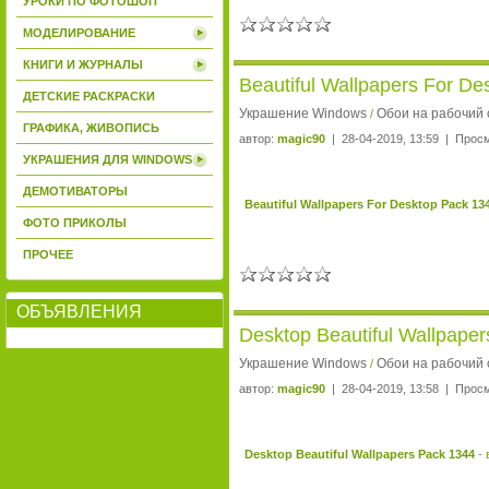
УРОКИ ПО ФОТОШОП
МОДЕЛИРОВАНИЕ
КНИГИ И ЖУРНАЛЫ
Beautiful Wallpapers For D
ДЕТСКИЕ РАСКРАСКИ
Украшение Windows
Обои на рабочий 
/
ГРАФИКА, ЖИВОПИСЬ
автор:
magic90
| 28-04-2019, 13:59 | Прос
УКРАШЕНИЯ ДЛЯ WINDOWS
ДЕМОТИВАТОРЫ
Beautiful Wallpapers For Desktop Pack 13
ФОТО ПРИКОЛЫ
ПРОЧЕЕ
ОБЪЯВЛЕНИЯ
Desktop Beautiful Wallpape
Украшение Windows
Обои на рабочий 
/
автор:
magic90
| 28-04-2019, 13:58 | Прос
Desktop Beautiful Wallpapers Pack 1344
- 