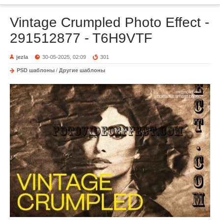
Vintage Crumpled Photo Effect -
291512877 - T6H9VTF
jezla
30-05-2025, 02:09
301
PSD шаблоны
/
Другие шаблоны