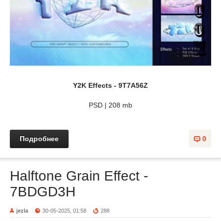
Y2K Effects - 9T7A56Z
PSD | 208 mb
Подробнее
0
Halftone Grain Effect -
7BDGD3H
jezla
30-05-2025, 01:58
288