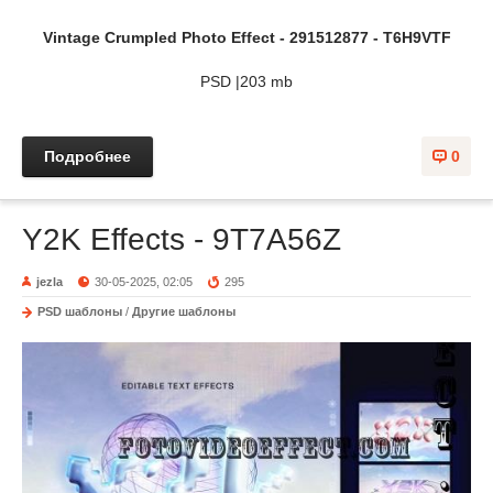
Vintage Crumpled Photo Effect - 291512877 - T6H9VTF
PSD |203 mb
Подробнее
0
Y2K Effects - 9T7A56Z
jezla
30-05-2025, 02:05
295
PSD шаблоны
/
Другие шаблоны