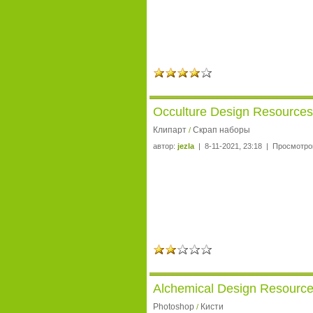
Occulture Design Resources
Клипарт
Скрап наборы
/
автор:
jezla
| 8-11-2021, 23:18 | Просмотро
Alchemical Design Resource
Photoshop
Кисти
/