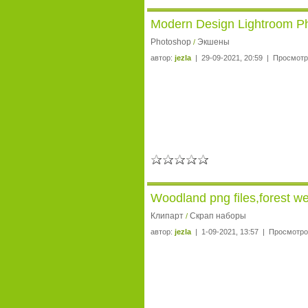
Modern Design Lightroom P
Photoshop
Экшены
/
автор:
jezla
| 29-09-2021, 20:59 | Просмотр
Woodland png files,forest w
Клипарт
Скрап наборы
/
автор:
jezla
| 1-09-2021, 13:57 | Просмотро