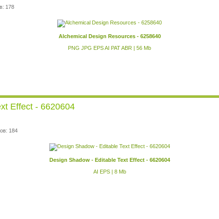
в: 178
Alchemical Design Resources - 6258640
PNG JPG EPS AI PAT ABR | 56 Mb
xt Effect - 6620604
ов: 184
Design Shadow - Editable Text Effect - 6620604
AI EPS | 8 Mb