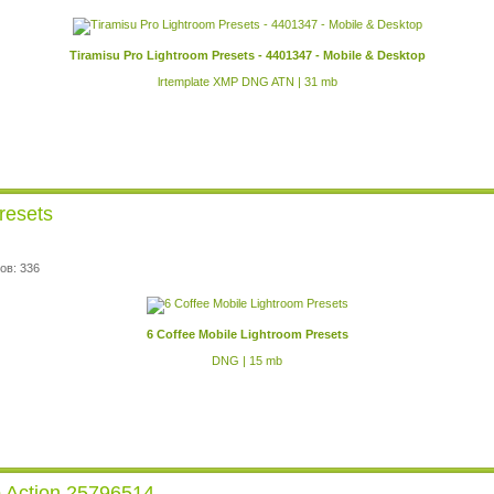
Tiramisu Pro Lightroom Presets - 4401347 - Mobile & Desktop
lrtemplate XMP DNG ATN | 31 mb
resets
ов: 336
6 Coffee Mobile Lightroom Presets
DNG | 15 mb
op Action 25796514