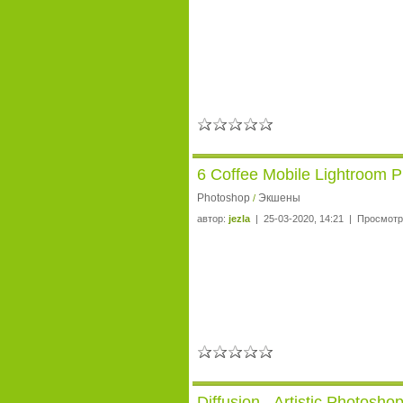
6 Coffee Mobile Lightroom P
Photoshop
Экшены
/
автор:
jezla
| 25-03-2020, 14:21 | Просмотр
Diffusion - Artistic Photosh