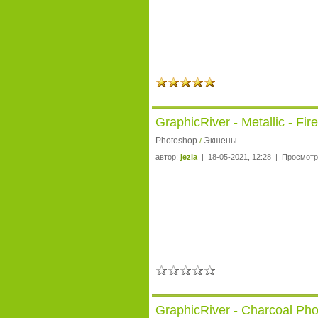
GraphicRiver - Metallic - Fi
Photoshop
Экшены
/
автор:
jezla
| 18-05-2021, 12:28 | Просмотр
GraphicRiver - Charcoal Ph