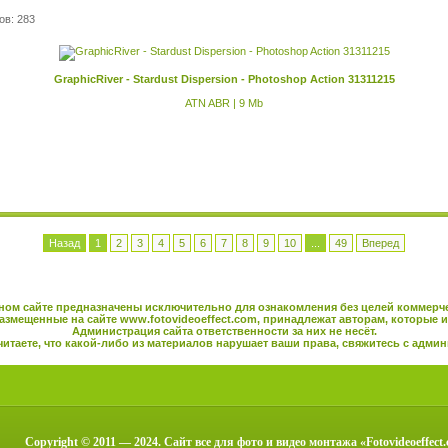
ов: 283
GraphicRiver - Stardust Dispersion - Photoshop Action 31311215
ATN ABR | 9 Mb
Назад
1
2
3
4
5
6
7
8
9
10
...
49
Вперед
ном сайте предназначены исключительно для ознакомления без целей коммерч
азмещенные на сайте
www.fotovideoeffect.com
, принадлежат авторам, которые и
Администрация сайта ответственности за них не несёт.
читаете, что какой-либо из материалов нарушает ваши права, свяжитесь с
админ
Copyright © 2011 — 2024. Сайт все для фото и видео монтажа «Fotovideoeffect