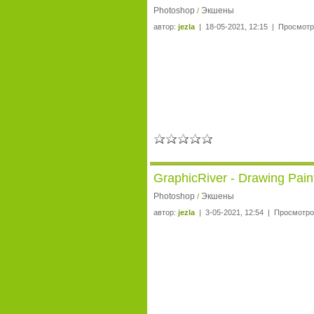
Photoshop
Экшены
/
автор:
jezla
| 18-05-2021, 12:15 | Просмотр
GraphicRiver - Drawing Pai
Photoshop
Экшены
/
автор:
jezla
| 3-05-2021, 12:54 | Просмотро