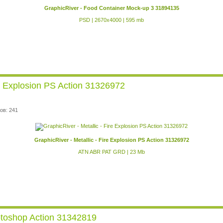
GraphicRiver - Food Container Mock-up 3 31894135
PSD | 2670x4000 | 595 mb
re Explosion PS Action 31326972
ов: 241
GraphicRiver - Metallic - Fire Explosion PS Action 31326972
ATN ABR PAT GRD | 23 Mb
otoshop Action 31342819