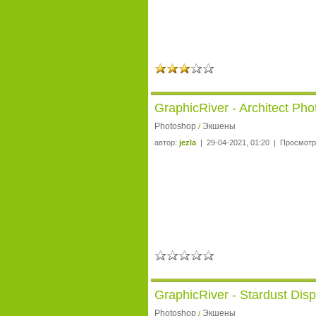
GraphicRiver - Architect Ph
Photoshop
Экшены
/
автор:
jezla
| 29-04-2021, 01:20 | Просмотр
GraphicRiver - Stardust Dis
Photoshop
Экшены
/