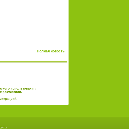
Полная новость
еского использования.
х разместили.
истрацией
.
.com»