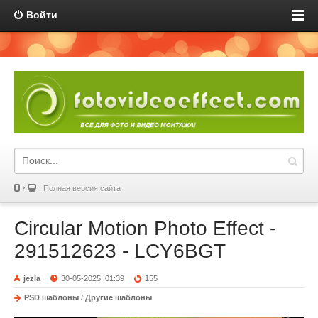
Войти
Полная версия сайта
Circular Motion Photo Effect -
291512623 - LCY6BGT
jezla
30-05-2025, 01:39
155
PSD шаблоны
/
Другие шаблоны