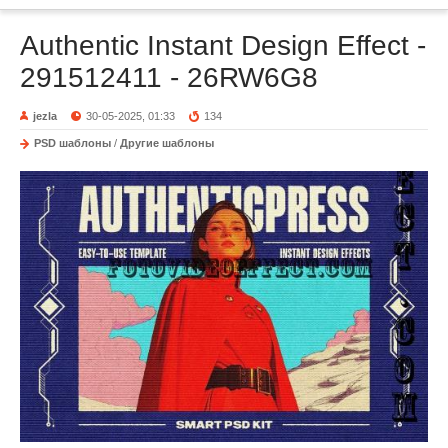
Authentic Instant Design Effect -
291512411 - 26RW6G8
jezla
30-05-2025, 01:33
134
PSD шаблоны
/
Другие шаблоны