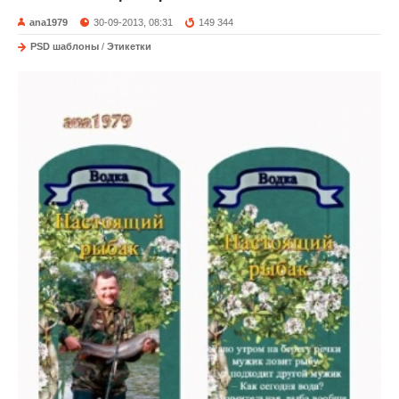
ana1979
30-09-2013, 08:31
149 344
PSD шаблоны
/
Этикетки