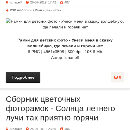
lunar.elf
26-07-2019, 17:42
407
PSD шаблоны
/
Рамки, виньетки
Рамки для детских фото - Унеси меня в сказку
волшебную, где печали и горечи нет
6 PNG | 4961х3508 | 300 dpi | 106.6 Mb
Автор: lunar.elf
Подробнее
0
Сборник цветочных
фоторамок - Солнца летнего
лyчи так пpиятно гоpячи
lunar.elf
25-07-2019, 23:55
406