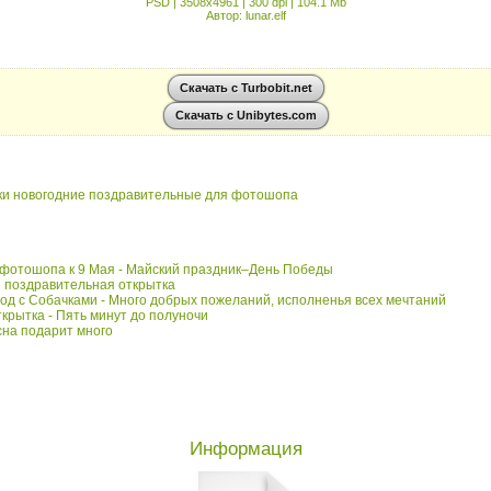
PSD | 3508х4961 | 300 dpi | 104.1 Mb
Автор: lunar.elf
Скачать с Turbobit.net
Скачать с Unibytes.com
ки
новогодние
поздравительные
для фотошопа
 фотошопа к 9 Мая - Майский праздник–День Победы
я поздравительная открытка
год с Собачками - Много добрых пожеланий, исполненья всех мечтаний
крытка - Пять минут до полуночи
сна подарит много
Информация