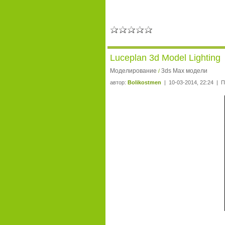
Luceplan 3d Model Lighting
Моделирование
3ds Max модели
/
автор:
Bolikostmen
| 10-03-2014, 22:24 | П