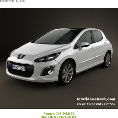
Просмотров: 80 866
Peugeot 308 (2012) 3D
max | 3D models | 423 MB