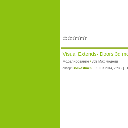
Visual Extends- Doors 3d m
Моделирование
3ds Max модели
/
автор:
Bolikostmen
| 10-03-2014, 22:36 | 