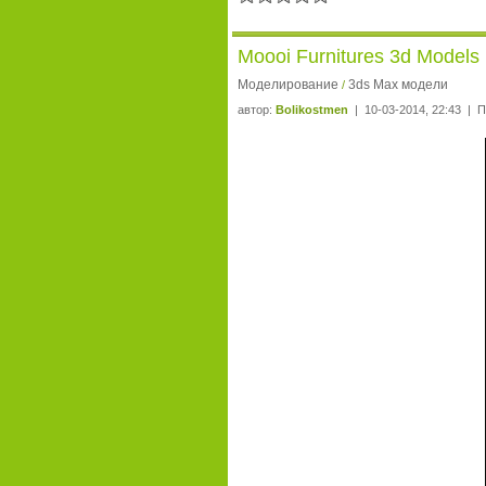
Moooi Furnitures 3d Models
Моделирование
3ds Max модели
/
автор:
Bolikostmen
| 10-03-2014, 22:43 | П