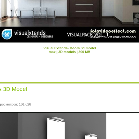
Visual Extends- Doors 3d model
max | 3D models | 300 MB
s 3D Model
Просмотров: 101 626