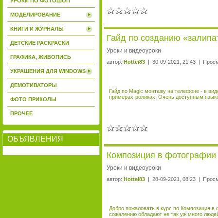
УРОКИ ПО ФОТОШОП
МОДЕЛИРОВАНИЕ
КНИГИ И ЖУРНАЛЫ
Гайд по созданию «залипа
ДЕТСКИЕ РАСКРАСКИ
Уроки и видеоуроки
ГРАФИКА, ЖИВОПИСЬ
автор:
Hottei83
| 30-09-2021, 21:43 | Прос
УКРАШЕНИЯ ДЛЯ WINDOWS
ДЕМОТИВАТОРЫ
Гайд по Magic монтажу на телефоне - в ви
примерах-роликах. Очень доступным языко
ФОТО ПРИКОЛЫ
ПРОЧЕЕ
ОБЪЯВЛЕНИЯ
Композиция в фотографии о
Уроки и видеоуроки
автор:
Hottei83
| 28-09-2021, 08:23 | Прос
Добро пожаловать в курс по Композиция в
сожалению обладают не так уж много людей