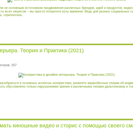
ь ли не основным источником продвижения различных брендов, идей и продуктов, виде
ть всех нюансов – вы просто потратите кучу времени. Ведь для разных социальных с
ь, горизонталь.
ерьера. Теория и Практика (2021)
мотров: 257
разобраться в основных аспектах колористики, развеять мракобесные теории об инд
ыть обусловлено только нарушениями зрения и различными типами дальтонизма) и том
имать киношные видео и сторис с помощью своего см