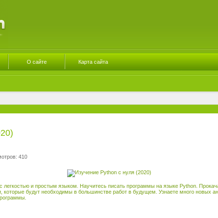
О сайте
Карта сайта
020)
мотров: 410
с легкостью и простым языком. Научитесь писать программы на языке Python. Прока
, которые будут необходимы в большинстве работ в будущем. Узнаете много новых ан
программы.