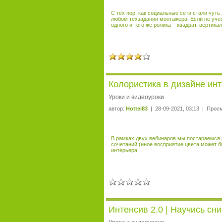
С тех пор, как социальные сети стали чут
любом техзадании монтажера. Если не учес
одного и того же ролика – квадрат, вертикал
Колористика в дизайне инт
Уроки и видеоуроки
автор:
Hottei83
| 28-09-2021, 03:13 | Прос
В рамках двух вебинаров мы постараемся 
сочетаний (иное восприятие цвета может б
интерьера.
Интенсив 2.0 | Научись сн