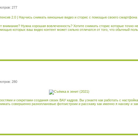
мотров: 277
ет внимание? Нужна хорошая вовлеченность? Хотите снимать сторис которые точно не
омощью которых ваш видео контент может сильно отличатся от того, что обычный поль
мотров: 280
ростями и секретами создания своих ВАУ кадров. Вы узнаете как работать с настройка
снимать совершенно разноплановые фотоистроии и расскажу как именно я нахожу и з