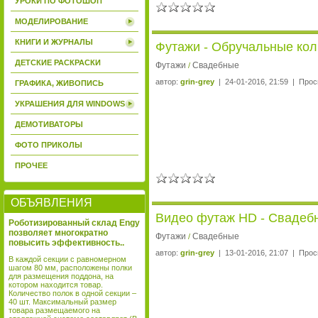
УРОКИ ПО ФОТОШОП
МОДЕЛИРОВАНИЕ
КНИГИ И ЖУРНАЛЫ
Футажи - Обручальные коль
ДЕТСКИЕ РАСКРАСКИ
Футажи
Свадебные
/
автор:
grin-grey
| 24-01-2016, 21:59 | Прос
ГРАФИКА, ЖИВОПИСЬ
УКРАШЕНИЯ ДЛЯ WINDOWS
ДЕМОТИВАТОРЫ
ФОТО ПРИКОЛЫ
ПРОЧЕЕ
ОБЪЯВЛЕНИЯ
Видео футаж HD - Свадебн
Роботизированный склад Engy
позволяет многократно
Футажи
Свадебные
/
повысить эффективность..
автор:
grin-grey
| 13-01-2016, 21:07 | Прос
В каждой секции с равномерном
шагом 80 мм, расположены полки
для размещения поддона, на
котором находится товар.
Количество полок в одной секции –
40 шт. Максимальный размер
товара размещаемого на