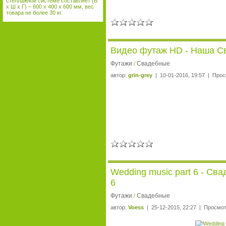
стеллажной системе составляет (В
х Ш х Г) – 600 х 400 х 600 мм, вес
товара не более 30 кг.
Видео футаж HD - Наша С
Футажи
Свадебные
/
автор:
grin-grey
| 10-01-2016, 19:57 | Прос
Wedding music part 6 - С
6
Футажи
Свадебные
/
автор:
Voess
| 25-12-2015, 22:27 | Просмот