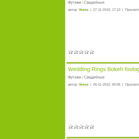
Футажи
Свадебные
/
автор:
Voess
| 27-11-2015, 17:10 | Просмот
Wedding Rings Bokeh foota
Футажи
Свадебные
/
автор:
Voess
| 26-11-2015, 00:06 | Просмот