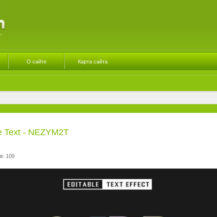
О сайте
Карта сайта
le Text - NEZYM2T
в: 109