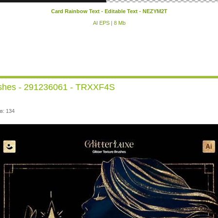
Card Rainbow Text - Editable Text - NEZYM2T
AI EPS | 8 Mb
Brushes - 291236061 - TRXXF4S
в: 134