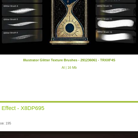
Illustrator Glitter Texture Brushes - 291236061 - TRXXF4S
AI | 16 Mb
t Effect - X8DP695
ов: 195