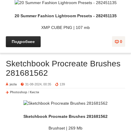
20 Summer Fashion Lightroom Presets - 282451135
XMP CUBE PNG | 107 mb
Подробнее
0
Sketchbook Procreate Brushes
281681562
jezla
31-08-2024, 00:35
139
Photoshop
/
Кисти
Sketchbook Procreate Brushes 281681562
Brushset | 269 Mb