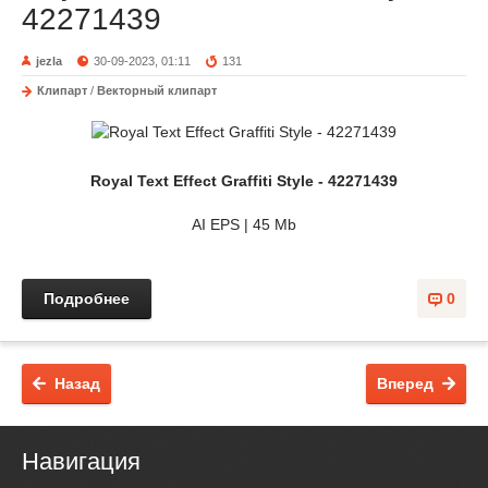
42271439
jezla
30-09-2023, 01:11
131
Клипарт
/
Векторный клипарт
Royal Text Effect Graffiti Style - 42271439
AI EPS | 45 Mb
Подробнее
0
Назад
Вперед
Навигация