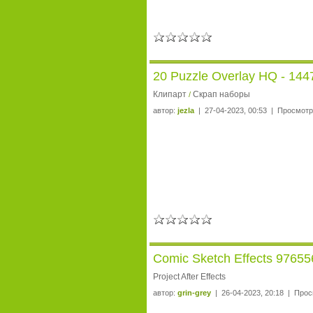
20 Puzzle Overlay HQ - 14
Клипарт
Скрап наборы
/
автор:
jezla
| 27-04-2023, 00:53 | Просмотр
Comic Sketch Effects 976556 
Project After Effects
автор:
grin-grey
| 26-04-2023, 20:18 | Прос