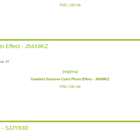
PSD | 105 mb
to Effect - J54X8KZ
ов: 97
[img][/img]
Gradient Duotone Color Photo Effect - J54X8KZ
PSD | 241 mb
ct - SJJY83D