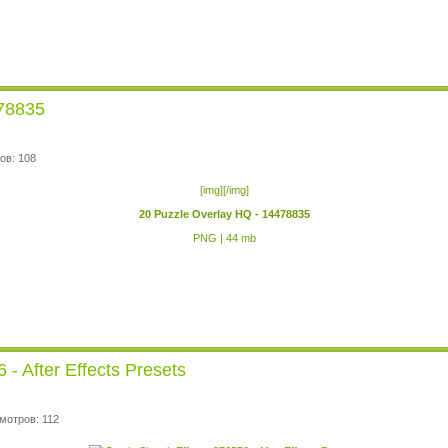
478835
ов: 108
[img][/img]
20 Puzzle Overlay HQ - 14478835
PNG | 44 mb
- After Effects Presets
мотров: 112