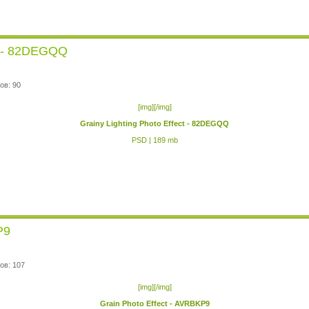
ct - 82DEGQQ
ов: 90
[img][/img]
Grainy Lighting Photo Effect - 82DEGQQ
PSD | 189 mb
P9
ов: 107
[img][/img]
Grain Photo Effect - AVRBKP9