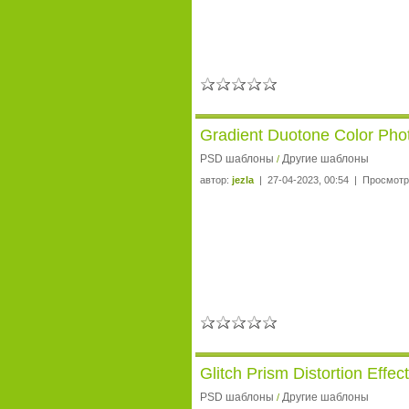
Gradient Duotone Color Pho
PSD шаблоны
Другие шаблоны
/
автор:
jezla
| 27-04-2023, 00:54 | Просмотр
Glitch Prism Distortion Effe
PSD шаблоны
Другие шаблоны
/