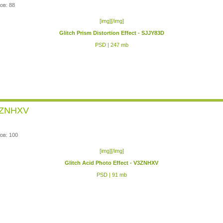
ов: 88
[img][/img]
Glitch Prism Distortion Effect - SJJY83D
PSD | 247 mb
V3ZNHXV
ов: 100
[img][/img]
Glitch Acid Photo Effect - V3ZNHXV
PSD | 91 mb