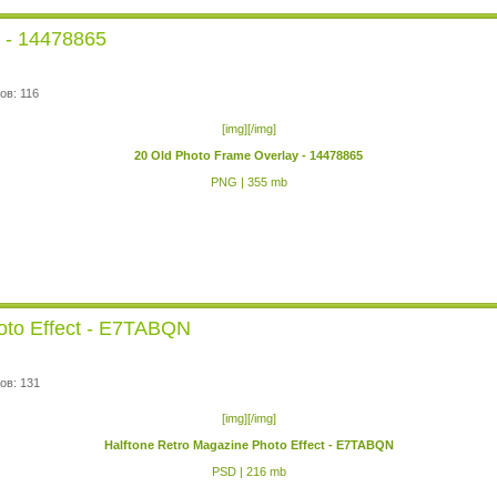
 - 14478865
ов: 116
[img][/img]
20 Old Photo Frame Overlay - 14478865
PNG | 355 mb
oto Effect - E7TABQN
ов: 131
[img][/img]
Halftone Retro Magazine Photo Effect - E7TABQN
PSD | 216 mb