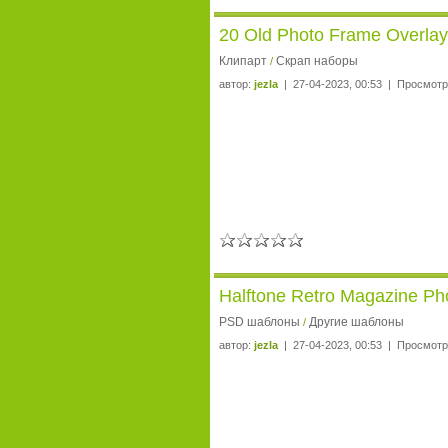
20 Old Photo Frame Overlay
Клипарт
Скрап наборы
/
автор:
jezla
| 27-04-2023, 00:53 | Просмотр
Halftone Retro Magazine Ph
PSD шаблоны
Другие шаблоны
/
автор:
jezla
| 27-04-2023, 00:53 | Просмотр