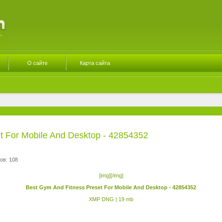
О сайте
Карта сайта
t For Mobile And Desktop - 42854352
ов: 108
[img][/img]
Best Gym And Fitness Preset For Mobile And Desktop - 42854352
XMP DNG | 19 mb