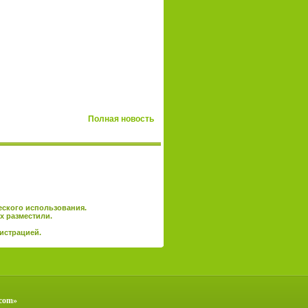
Полная новость
еского использования.
х разместили.
истрацией
.
.com»