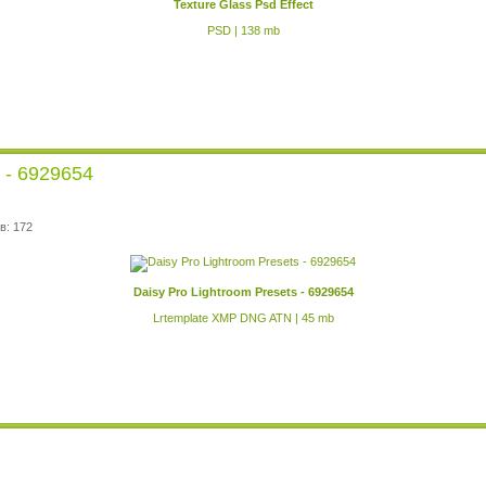
Texture Glass Psd Effect
PSD | 138 mb
s - 6929654
в: 172
Daisy Pro Lightroom Presets - 6929654
Lrtemplate XMP DNG ATN | 45 mb