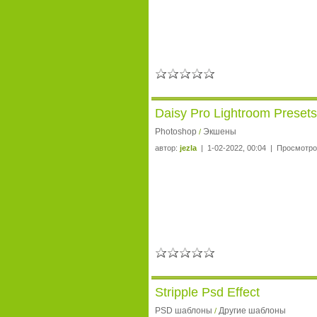
Daisy Pro Lightroom Preset
Photoshop
Экшены
/
автор:
jezla
| 1-02-2022, 00:04 | Просмотро
Stripple Psd Effect
PSD шаблоны
Другие шаблоны
/