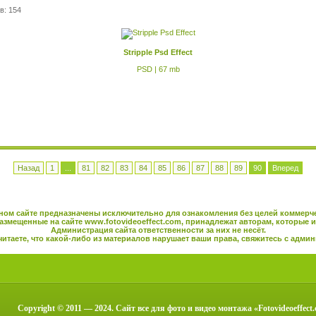
в: 154
Stripple Psd Effect
PSD | 67 mb
Назад
1
...
81
82
83
84
85
86
87
88
89
90
Вперед
ном сайте предназначены исключительно для ознакомления без целей коммерч
азмещенные на сайте
www.fotovideoeffect.com
, принадлежат авторам, которые и
Администрация сайта ответственности за них не несёт.
читаете, что какой-либо из материалов нарушает ваши права, свяжитесь с
админ
Copyright © 2011 — 2024. Сайт все для фото и видео монтажа «Fotovideoeffect