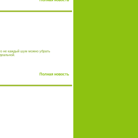
Полная новость
то не каждый шум можно убрать
деальной.
Полная новость