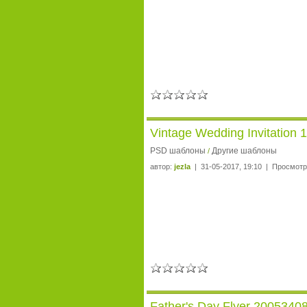
Vintage Wedding Invitation
PSD шаблоны
Другие шаблоны
/
автор:
jezla
| 31-05-2017, 19:10 | Просмотр
Father's Day Flyer 2005340