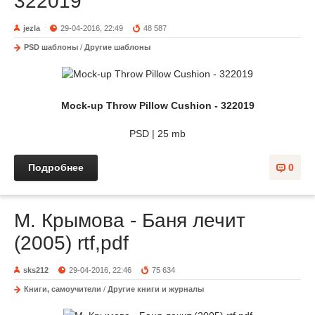
322019
jezla
29-04-2016, 22:49
48 587
PSD шаблоны
/
Другие шаблоны
Mock-up Throw Pillow Cushion - 322019
PSD | 25 mb
Подробнее
0
М. Крымова - Баня лечит
(2005) rtf,pdf
sks212
29-04-2016, 22:46
75 634
Книги, самоучители
/
Другие книги и журналы