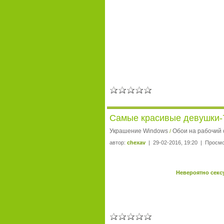
Самые красивые девушки-
Украшение Windows
Обои на рабочий 
/
автор:
chexav
| 29-02-2016, 19:20 | Просмо
Невероятно сексу