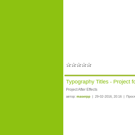
Typography Titles - Project f
Project After Effects
автор:
maserpp
| 29-02-2016, 20:16 | Прос