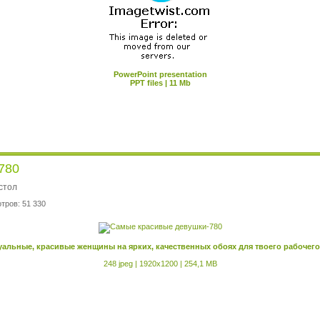
PowerPoint presentation
PPT files | 11 Mb
780
стол
тров: 51 330
альные, красивые женщины на ярких, качественных обоях для твоего рабочего 
248 jpeg | 1920x1200 | 254,1 MB