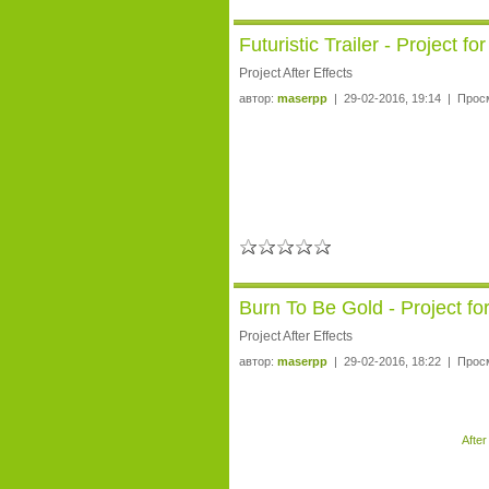
Futuristic Trailer - Project fo
Project After Effects
автор:
maserpp
| 29-02-2016, 19:14 | Прос
Burn To Be Gold - Project for
Project After Effects
автор:
maserpp
| 29-02-2016, 18:22 | Прос
After