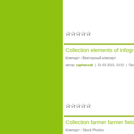
Collection elements of info
Клипарт
Векторный клипарт
/
автор:
capitanzak
| 31-03-2015, 10:52 | Пр
Collection farmer farmer fie
Клипарт
Stock Photos
/