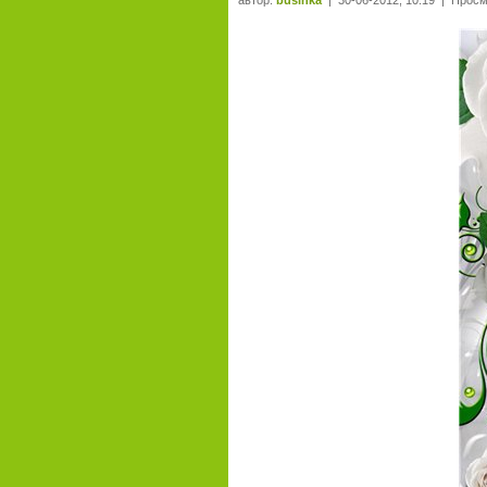
автор:
businka
| 30-06-2012, 10:19 | Просм