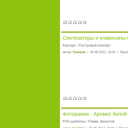
Синтезаторы и клавесины 
Клипарт
Растровый клипарт
/
автор:
Tramplin
| 30-06-2012, 10:20 | Прос
Фоторамка - Аромат белой
PSD шаблоны
Рамки, виньетки
/