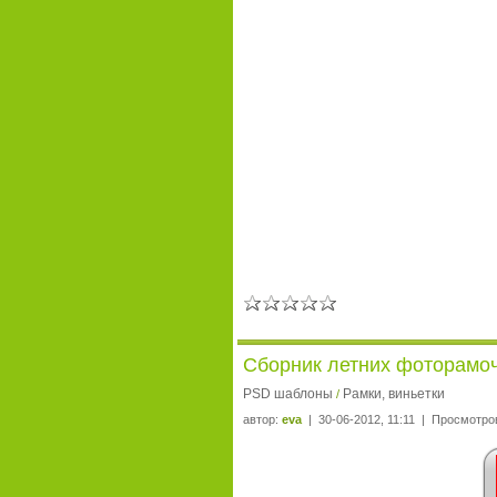
Сборник летних фоторамоче
PSD шаблоны
Рамки, виньетки
/
автор:
eva
| 30-06-2012, 11:11 | Просмотров